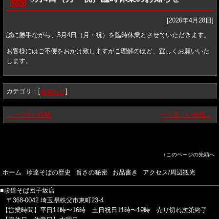
[2026年4月28日]
誠に勝手ながら、5月4日（月・祝）を臨時休業とさせていただきます。
お客様にはご不便をおかけ致しますがご理解のほど、宜しくお願いいた
します。
カテゴリ：[
お知らせ
]
←一つ古い投稿
一つ新しい投稿→
↑このページの先頭へ
ホーム
珍達そばの歴史
旨さの秘密
お品書き
アクセス/周辺観光
■珍達そば団子坂店
〒368-0042 埼玉県秩父市東町23-4
【営業時間】平日11時〜16時
土日祝日11時〜19時
売り切れ次第終了