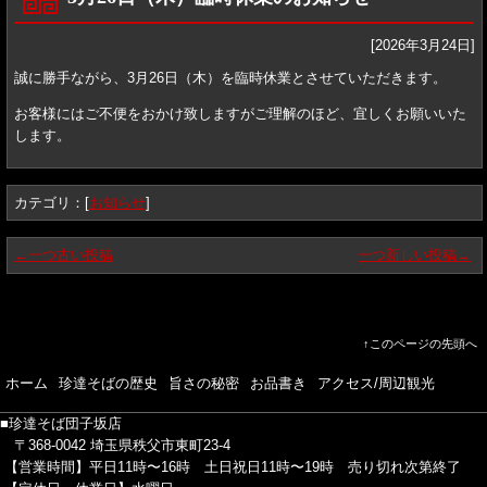
[2026年3月24日]
誠に勝手ながら、3月26日（木）を臨時休業とさせていただきます。
お客様にはご不便をおかけ致しますがご理解のほど、宜しくお願いいた
します。
カテゴリ：[
お知らせ
]
←一つ古い投稿
一つ新しい投稿→
↑このページの先頭へ
ホーム
珍達そばの歴史
旨さの秘密
お品書き
アクセス/周辺観光
■珍達そば団子坂店
〒368-0042 埼玉県秩父市東町23-4
【営業時間】平日11時〜16時
土日祝日11時〜19時
売り切れ次第終了